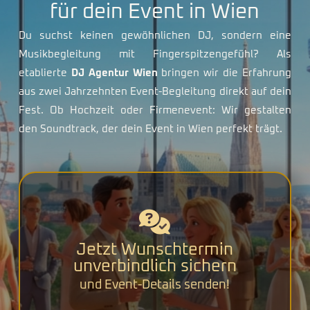
für dein Event in Wien
Du suchst keinen gewöhnlichen DJ, sondern eine
Musikbegleitung mit Fingerspitzengefühl? Als
etablierte
DJ Agentur Wien
bringen wir die Erfahrung
aus zwei Jahrzehnten Event-Begleitung direkt auf dein
Fest. Ob Hochzeit oder Firmenevent: Wir gestalten
den Soundtrack, der dein Event in Wien perfekt trägt.
Jetzt Wunschtermin
unverbindlich sichern
und Event-Details senden!