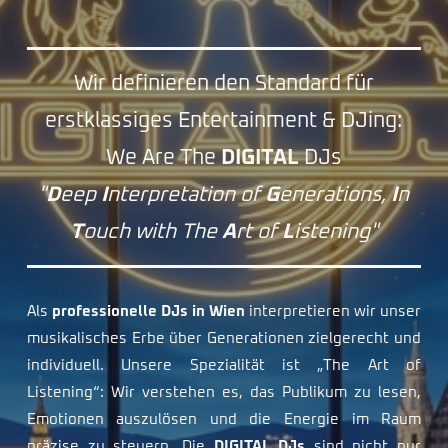
Wir definieren den Standard für
erstklassiges Entertainment & DJing:
We Are The
DIGITAL
DJs
"
D
eep
I
nterpretation of
G
enerations,
I
n
T
ouch with The
A
rt of
L
istening"
Als
professionelle DJs in Wien
interpretieren wir unser
musikalisches Erbe über Generationen zielgerecht und
individuell. Unsere Spezialität ist „The Art of
Listening“: Wir verstehen es, das Publikum zu lesen,
Emotionen auszulösen und die Energie im Raum
präzise zu steuern. Die
DIGITAL DJs
sind nicht nur